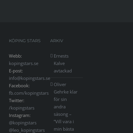
KÖPING STARS
ARKIV
Webb:
Ernests
kopingstars.se
Kalve
E-post:
avtackad
info@kopingstars.se
Oliver
Facebook:
Gehrke klar
fb.com/kopingstars
för sin
Twitter:
andra
/kopingstars
säsong –
Instagram:
”Vill vara i
@kopingstars
min bästa
@leo_kopingstars