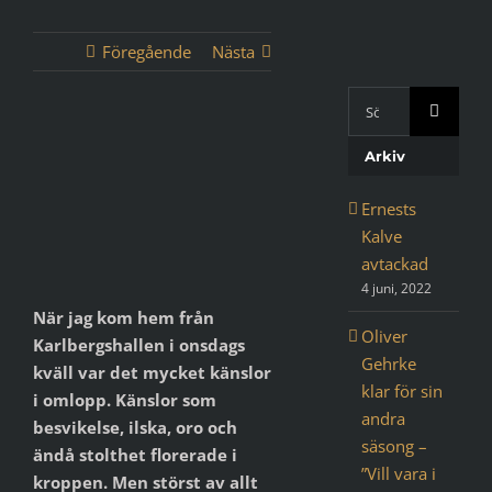
Föregående
Nästa
Sök
med
Visa
Google:
Arkiv
större
bild
Ernests
Kalve
avtackad
4 juni, 2022
När jag kom hem från
Oliver
Karlbergshallen i onsdags
Gehrke
kväll var det mycket känslor
klar för sin
i omlopp. Känslor som
andra
besvikelse, ilska, oro och
säsong –
ändå stolthet florerade i
”Vill vara i
kroppen. Men störst av allt