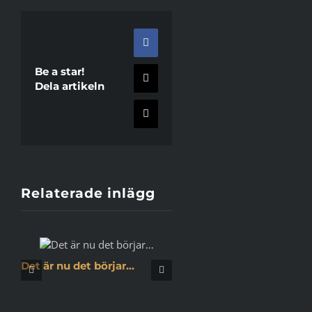
Facebook
Be a star!
X
Dela artikeln
E-
post
Relaterade inlägg
Det är nu det börjar…
Krönika: Jag har vänt
länge på just den här 