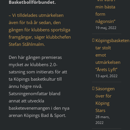
Basketbollförbundet.
min bästa
form
– Vi tilldelades utmärkelsen
någonsin”
även för två år sedan, den
19 maj, 2022
gången för klubbens sportsliga
framgångar, säger klubbchefen
Köpingsbasketen
Stefan Ståhlmalm.
tar stolt
emot
Den här gången premieras
utmärkelsen
mycket av klubbens 2.0-
”Årets Lyft”
satsning som initierats för att
13 april, 2022
ta Köpings basketkultur till
ännu högre nivå.
Säsongen
Satsningenomfattar bland
över för
annat att utveckla
Köping
basketevenemangen i den nya
Stars
arenan Köpings Bad & Sport.
28 mars,
2022