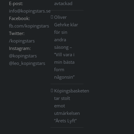
E-post:
avtackad
info@kopingstars.se
Oliver
Facebook:
Gehrke klar
fb.com/kopingstars
för sin
Twitter:
andra
/kopingstars
säsong –
Instagram:
”Vill vara i
@kopingstars
min bästa
@leo_kopingstars
form
någonsin”
Köpingsbasketen
tar stolt
emot
utmärkelsen
”Årets Lyft”