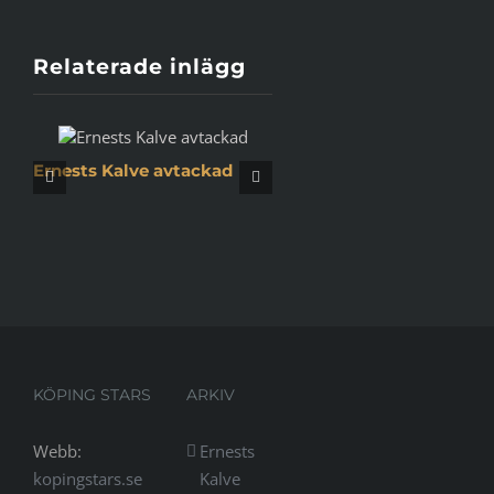
Relaterade inlägg
Ernests Kalve avtackad
Säsongen över för Kö
Stars
KÖPING STARS
ARKIV
Webb:
Ernests
kopingstars.se
Kalve