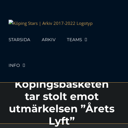
Skip
to
content
STARSIDA
ARKIV
TEAMS
INFO
Köpingsbasketen
tar stolt emot
utmärkelsen ”Årets
Lyft”