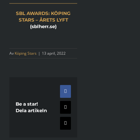
SBL AWARDS: KÖPING
STARS – ÅRETS LYFT
(sblherr.se)
Av
Köping Stars
|
13 april, 2022
Facebook
Be a star!
X
Dela artikeln
E-
post