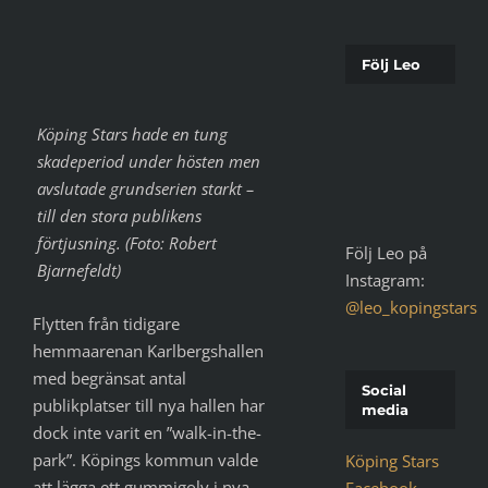
Följ Leo
Köping Stars hade en tung
skadeperiod under hösten men
avslutade grundserien starkt –
till den stora publikens
förtjusning. (Foto: Robert
Följ Leo på
Bjarnefeldt)
Instagram:
@leo_kopingstars
Flytten från tidigare
hemmaarenan Karlbergshallen
med begränsat antal
Social
publikplatser till nya hallen har
media
dock inte varit en ”walk-in-the-
park”. Köpings kommun valde
Köping Stars
att lägga ett gummigolv i nya