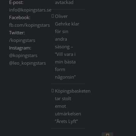
E-post:
avtackad
info@kopingstars.se
Oliver
Facebook:
Gehrke klar
fb.com/kopingstars
för sin
Twitter:
andra
/kopingstars
säsong –
Instagram:
”Vill vara i
@kopingstars
min bästa
@leo_kopingstars
form
någonsin”
Köpingsbasketen
tar stolt
emot
utmärkelsen
”Årets Lyft”
Gå