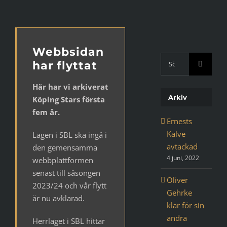
Webbsidan
Sök
har flyttat
med
Google:
Här har vi arkiverat
Arkiv
Köping Stars första
fem år.
Ernests
Kalve
Lagen i SBL ska ingå i
avtackad
den gemensamma
4 juni, 2022
webbplattformen
senast till säsongen
Oliver
2023/24 och vår flytt
Gehrke
är nu avklarad.
klar för sin
andra
Herrlaget i SBL hittar