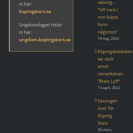
säsong –
ni här:
”Vill vara i
kopingstars.se
min bästa
form
Ungdomslagen hittar
någonsin”
ni här:
19 maj, 2022
ungdom.kopingstars.se
Köpingsbasketen
tar stolt
emot
utmärkelsen
”Årets Lyft”
13 april, 2022
Säsongen
över för
Köping
Stars
28 mars,