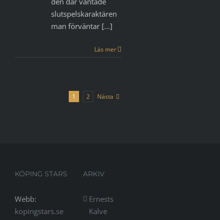
den där väntade
slutspelskaraktären
man förväntar [...]
Läs mer
Nästa
1
2
KÖPING STARS
ARKIV
Webb:
Ernests
kopingstars.se
Kalve