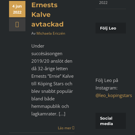
2022
Ernests
4 jun
2022
Kalve
avtackad
Följ Leo
Av
Michaela Ericzén
Under
succésäsongen
2019/20 anslöt den
då 32-årige letten
Ernests ”Ernie” Kalve
Följ Leo på
till Köping Stars och
Instagram:
blev snabbt populär
@leo_kopingstars
bland både
hemmapublik och
lagkamrater. [...]
Social
media
Läs mer