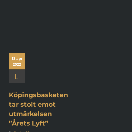
13 apr
2022
Köpingsbasketen
tar stolt emot
utmärkelsen
”Årets Lyft”