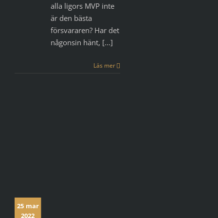
alla ligors MVP inte
är den bästa
försvararen? Har det
någonsin hänt, [...]
Läs mer
25 mar
2022