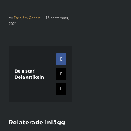
Av
Torbjörn Gehrke
|
18 september,
2021
Facebook
Be a star!
X
Dela artikeln
E-
post
Relaterade inlägg