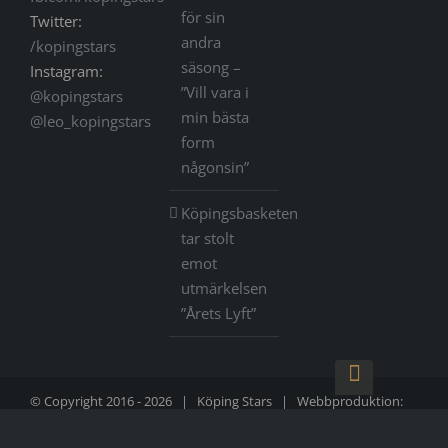
för sin
Twitter:
andra
/kopingstars
säsong –
Instagram:
”Vill vara i
@kopingstars
min bästa
@leo_kopingstars
form
någonsin”
Köpingsbasketen
tar stolt
emot
utmärkelsen
”Årets Lyft”
Gå
till
starten
© Copyright 2016 -
2026 |
Köping Stars
| Webbproduktion:
AT idé
|
Information om cookies