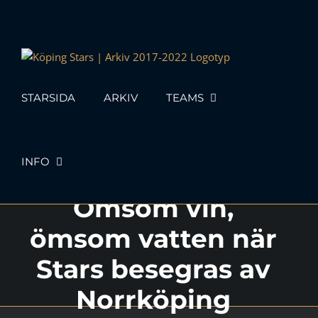
Skip
to
content
STARSIDA
ARKIV
TEAMS
INFO
Ömsom vin,
ömsom vatten när
Stars besegras av
Norrköping