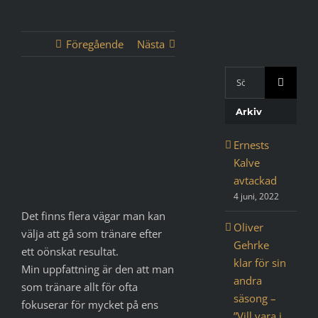
Föregående
Nästa
Sök
med
Visa
Google:
Arkiv
större
bild
Ernests
Kalve
avtackad
4 juni, 2022
Det finns flera vägar man kan
Oliver
välja att gå som tränare efter
Gehrke
ett oönskat resultat.
klar för sin
Min uppfattning är den att man
andra
som tränare allt för ofta
säsong –
fokuserar för mycket på ens
”Vill vara i