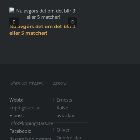
Nu avgörs det om det blir 3
Inför SM-kvartsfinal 1
eller 5 matcher!
Jämtland
KÖPING STARS
ARKIV
Webb:
Ernests
kopingstars.se
Kalve
E-post:
avtackad
info@kopingstars.se
Oliver
Facebook:
Gehrke klar
fb.com/kopingstars