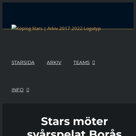
Skip
to
content
STARSIDA
ARKIV
TEAMS
INFO
Stars möter
svårspelat Borås