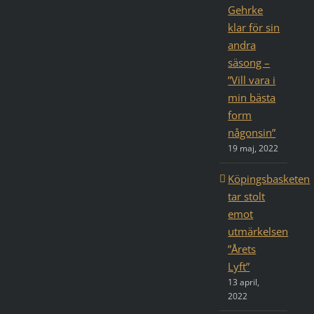
Gehrke
klar för sin
andra
säsong –
”Vill vara i
min bästa
form
någonsin”
19 maj, 2022
Köpingsbasketen
tar stolt
emot
utmärkelsen
”Årets
Lyft”
13 april,
2022