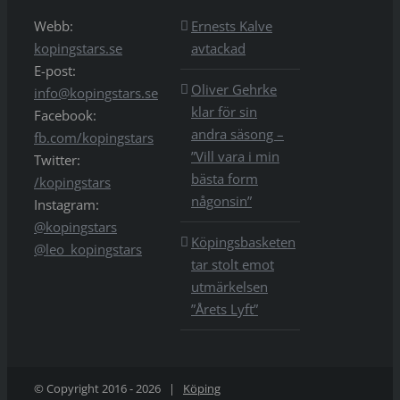
Webb:
Ernests Kalve
kopingstars.se
avtackad
E-post:
Oliver Gehrke
info@kopingstars.se
klar för sin
Facebook:
andra säsong –
fb.com/kopingstars
”Vill vara i min
Twitter:
bästa form
/kopingstars
någonsin”
Instagram:
@kopingstars
Köpingsbasketen
@leo_kopingstars
tar stolt emot
utmärkelsen
”Årets Lyft”
© Copyright 2016 -
2026 |
Köping