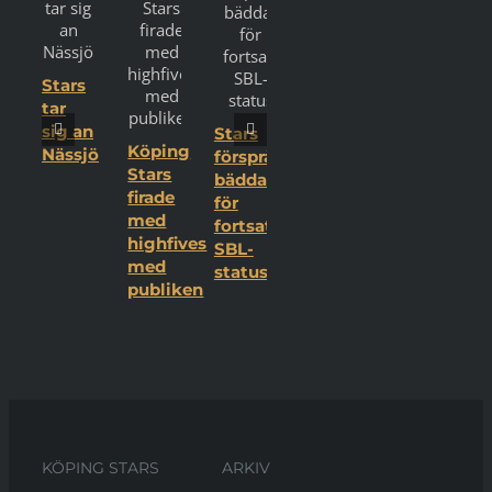
Stars
tar
sig an
Stars
Köping
Nässjö
försprång
Stars
bäddar
firade
för
med
fortsatt
highfives
SBL-
med
status
publiken
KÖPING STARS
ARKIV