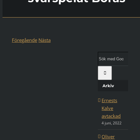
Föregående
Nästa
Visa
större
Sök
bild
med
Google:
Arkiv
Ernests
Kalve
avtackad
4 juni, 2022
Oliver