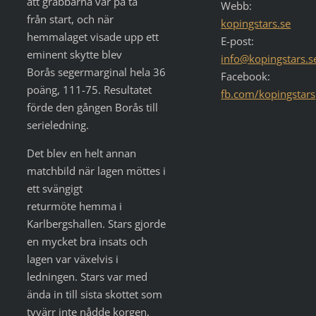
att grabbarna var på tå
Webb:
från start, och när
kopingstars.se
hemmalaget visade upp ett
E-post:
eminent skytte blev
info@kopingstars.s
Borås segermarginal hela 36
Facebook:
poäng, 111-75. Resultatet
fb.com/kopingstars
förde den gången Borås till
serieledning.
Det blev en helt annan
matchbild när lagen möttes i
ett svängigt
returmöte hemma i
Karlbergshallen. Stars gjorde
en mycket bra insats och
lagen var växelvis i
ledningen. Stars var med
ända in till sista skottet som
tyvärr inte nådde korgen,