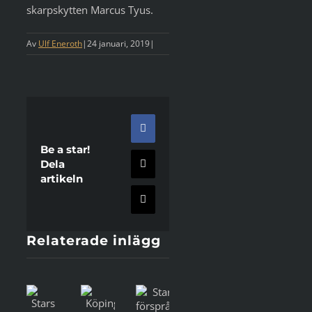
skarpskytten Marcus Tyus.
Av
Ulf Eneroth
|
24 januari, 2019
|
Facebook
Be a star!
Dela
X
artikeln
E-
post
Relaterade inlägg