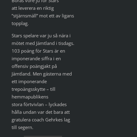
Borås vore ju för Stars
att leverera en riktig
”stjärnsmäll” mot ett av ligans
topplag.
Stars spelare var ju så nära i
mötet med Jämtland i tisdags.
103 poäng för Stars är en
imponerande siffra i en
offensiv poängjakt på
Jämtland. Men gästerna med
ett imponerande
trepoängsskytte – till
hemmapublikens
stora förtvivlan – lyckades
hålla undan var det bara att
gratulera coach Gehrkes lag
till segern.