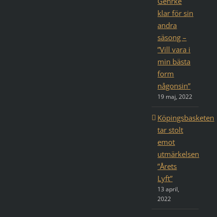
Gehrke
klar för sin
andra
säsong –
”Vill vara i
min bästa
form
någonsin”
19 maj, 2022
Köpingsbasketen
tar stolt
emot
utmärkelsen
”Årets
Lyft”
13 april,
2022