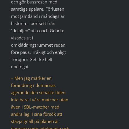
och gör bussresan med
samtliga spelare. Förlusten
mot Jämtland i måndags är
historia – bortsett från
”detaljen” att coach Gehrke
visades ut i
omklädningsrummet redan
före paus. Tråkigt och enligt
Torbjörn Gehrke helt
obefogat.
– Men jag märker en
förändring i domarnas
agerande den senaste tiden.
Inte bara i våra matcher utan
även i SBL-matcher med
andra lag. I sina försök att
stävja gnäll på planen är
domarna mer intoleranta och