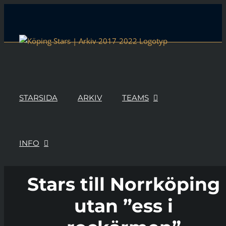
Skip
to
content
STARSIDA
ARKIV
TEAMS
INFO
Stars till Norrköping
utan ”ess i