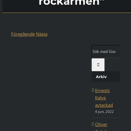
rockärmen”
Föregående
Nästa
Visa
större
Sök
bild
med
Google:
Arkiv
Ernests
Kalve
avtackad
4 juni, 2022
Oliver