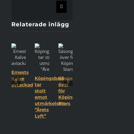
E-
post
Relaterade inlägg
Ernests
Köpingsbasketen
Säsongen
Kalve
tar
över
avtackad
stolt
för
emot
Köping
utmärkelsen
Stars
”Årets
Lyft”