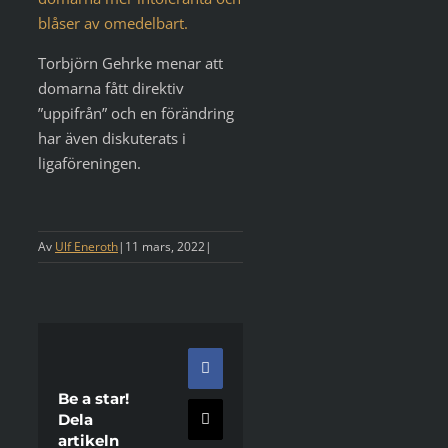
blåser av omedelbart.
Torbjörn Gehrke menar att
domarna fått direktiv
”uppifrån” och en förändring
har även diskuterats i
ligaföreningen.
Av
Ulf Eneroth
|
11 mars, 2022
|
Facebook
Be a star!
Dela
X
artikeln