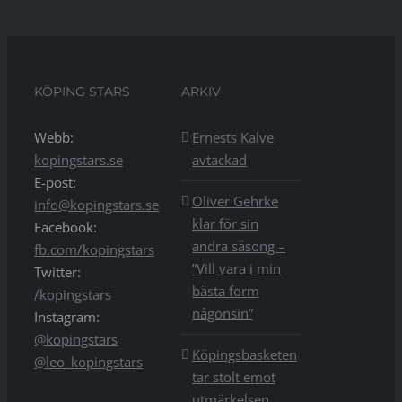
KÖPING STARS
ARKIV
Webb:
Ernests Kalve
kopingstars.se
avtackad
E-post:
Oliver Gehrke
info@kopingstars.se
klar för sin
Facebook:
andra säsong –
fb.com/kopingstars
”Vill vara i min
Twitter:
bästa form
/kopingstars
någonsin”
Instagram:
@kopingstars
Köpingsbasketen
@leo_kopingstars
tar stolt emot
utmärkelsen