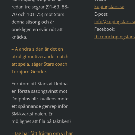
kopingstars.se
redan tre segrar (91-63, 88-
E-post:
70 och 101-75) mot Stars
info@kopingstars.s
denna säsong och är
Facebook:
onekligen en svår nöt att
fb.com/kopingstars
knäcka.
– Å andra sidan är det en
otroligt motiverande match
att spela, säger Stars coach
Torbjörn Gehrke.
Förutom att Stars vill knipa
en första säsongsvinst mot
Dolphins blir kvällens möte
ett spännande genrep inför
SM-kvartsfinalen. En
möjlighet att fila på taktiken?
– Jag har fått frågan om vi har