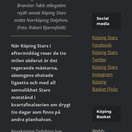
Brandon Tabb stångades
rejält senast Köping Stars
Social
mötte Norrköping Dolphins.
media
(Foto: Robert Bjarnefeldt)
Köping Stars
Facebook
När Köping Stars i
Köping Stars
eftermiddag reser de tio
Twitter
milen söderut är det
Köping Stars
regerande mästarna,
Instagram
säsongens ohotade
Köping
ligaetta och med all
Basket Flickr
sannolikhet Stars
motstånd i
kvartsfinalserien om drygt
tio dagar som finns på
Köping
Basket
andra planhalvan.
Webb:
Norrköping Dolphins har