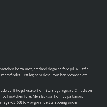
rmatchen borta mot Jämtland dagarna före jul. Nu står
ör motståndet – ett lag som dessutom har revansch att
ade varit högst osäkert om Stars stjärnguard C J Jackson
ad fot i matchen före. Men Jackson kom ut på banan,
 lika-läge (63-63) tolv avgörande Starspoäng under