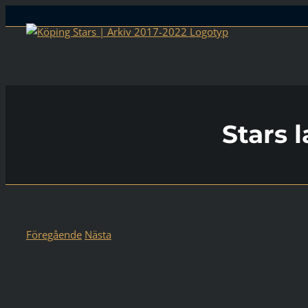
Skip
to
content
Stars 
Föregående
Nästa
Visa
större
bild