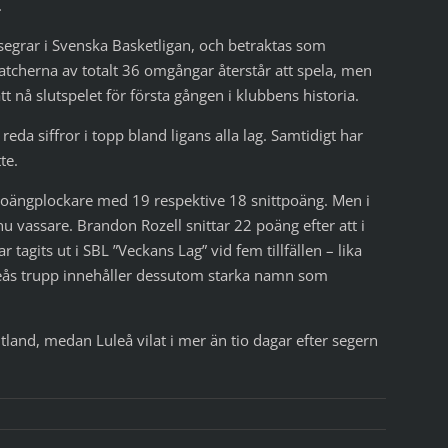
.
 segrar i Svenska Basketligan, och betraktas som
atcherna av totalt 36 omgångar återstår att spela, men
tt nå slutspelet för första gången i klubbens historia.
i reda siffror i topp bland ligans alla lag. Samtidigt har
te.
 poängplockare med 19 respektive 18 snittpoäng. Men i
nu vassare. Brandon Rozell snittar 22 poäng efter att i
agits ut i SBL ”Veckans Lag” vid fem tillfällen – lika
ås trupp innehåller dessutom starka namn som
and, medan Luleå vilat i mer än tio dagar efter segern