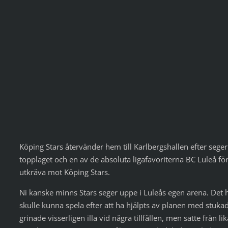
Köping Stars återvänder hem till Karlbergshallen efter sege
topplaget och en av de absoluta ligafavoriterna BC Luleå f
utkräva mot Köping Stars.
Ni kanske minns Stars seger uppe i Luleås egen arena. Det h
skulle kunna spela efter att ha hjälpts av planen med stuk
grinade visserligen illa vid några tillfällen, men satte från