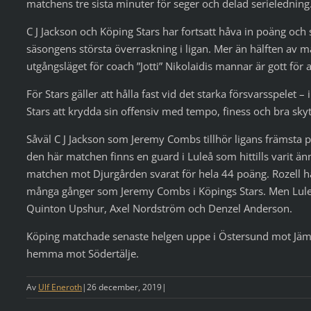
matchens tre sista minuter för seger och delad serieledning
C J Jackson och Köping Stars har fortsatt håva in poäng och
säsongens största överraskning i ligan. Mer än hälften av m
utgångsläget för coach ”Jotti” Nikolaidis mannar är gott för a
För Stars gäller att hålla fast vid det starka försvarsspelet – 
Stars att krydda sin offensiv med tempo, finess och bra skyt
Såväl C J Jackson som Jeremy Combs tillhör ligans främsta
den här matchen finns en guard i Luleå som hittills varit än
matchen mot Djurgården svarat för hela 44 poäng. Rozell har t
många gånger som Jeremy Combs i Köpings Stars. Men Lule
Quinton Upshur, Axel Nordström och Denzel Anderson.
Köping matchade senaste helgen uppe i Östersund mot Jämtl
hemma mot Södertälje.
Av
Ulf Eneroth
|
26 december, 2019
|