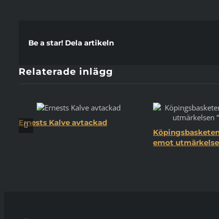
Be a star! Dela artikeln
Relaterade inlägg
Ernests Kalve avtackad
Köpingsbasketen 
emot utmärkelsen