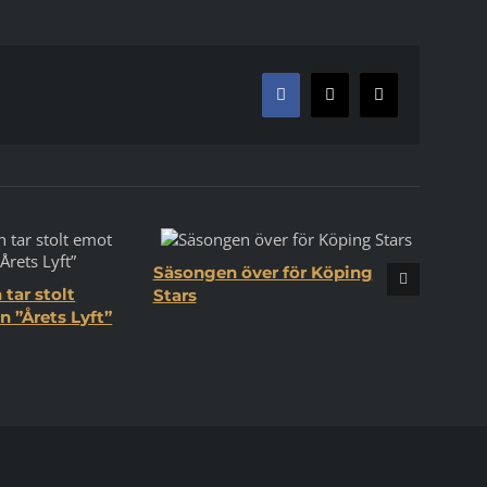
Facebook
X
E-
post
Säsongen över för Köping
tar stolt
Stars
 ”Årets Lyft”