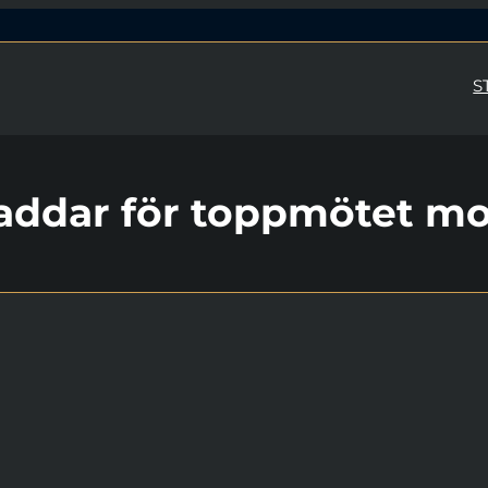
S
laddar för toppmötet mo