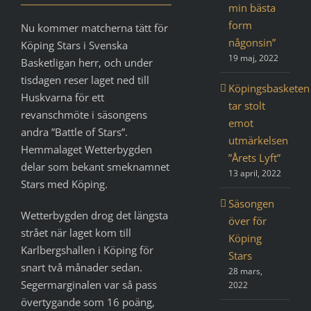
min bästa
form
Nu kommer matcherna tätt för
någonsin”
Köping Stars i Svenska
19 maj, 2022
Basketligan herr, och under
tisdagen reser laget ned till
Köpingsbasketen
Huskvarna för ett
tar stolt
revanschmöte i säsongens
emot
andra ”Battle of Stars”.
utmärkelsen
Hemmalaget Wetterbygden
”Årets Lyft”
delar som bekant smeknamnet
13 april, 2022
Stars med Köping.
Säsongen
Wetterbygden drog det längsta
över för
strået när laget kom till
Köping
Karlbergshallen i Köping för
Stars
snart två månader sedan.
28 mars,
Segermarginalen var så pass
2022
övertygande som 16 poäng,