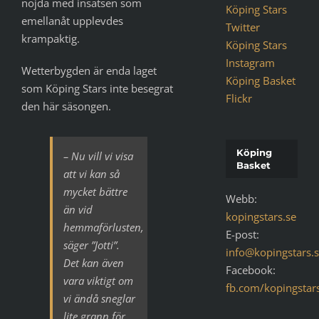
nöjda med insatsen som
Köping Stars
emellanåt upplevdes
Twitter
krampaktig.
Köping Stars
Instagram
Wetterbygden är enda laget
Köping Basket
som Köping Stars inte besegrat
Flickr
den här säsongen.
Köping
– Nu vill vi visa
Basket
att vi kan så
mycket bättre
Webb:
än vid
kopingstars.se
hemmaförlusten,
E-post:
säger ”Jotti”.
info@kopingstars.
Det kan även
Facebook:
vara viktigt om
fb.com/kopingstar
vi ändå sneglar
lite grann för