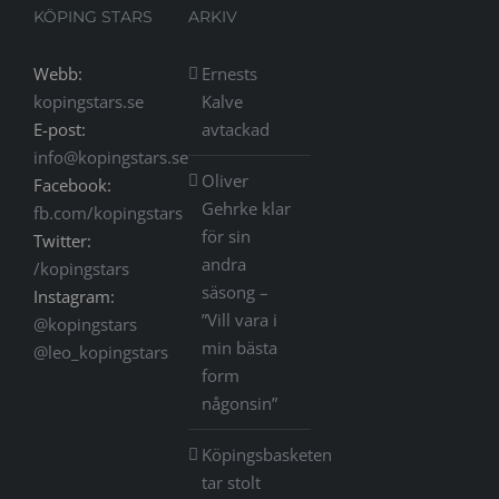
KÖPING STARS
ARKIV
Webb:
Ernests
kopingstars.se
Kalve
E-post:
avtackad
info@kopingstars.se
Oliver
Facebook:
Gehrke klar
fb.com/kopingstars
för sin
Twitter:
andra
/kopingstars
säsong –
Instagram:
”Vill vara i
@kopingstars
min bästa
@leo_kopingstars
form
någonsin”
Köpingsbasketen
tar stolt