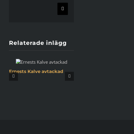
E-
post
Relaterade inlägg
Ernests Kalve avtackad
Köpingsbasketen tar 
emot utmärkelsen ”År
Lyft”