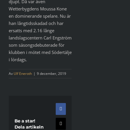
djupt. Då var även
Wetterbygdens Moussa Kone
en dominerande spelare. Nu är
han långtidsskadad och har
ersatts med 2.16 långe
landslagscentern Carl Engström
som säsongsdebuterade för
klubben i mötet med Södertälje
i lördags.
Av
Ulf Eneroth
|
9 december, 2019
Facebook
Be a star!
X
Dela artikeln