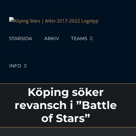
Skip
to
content
STARSIDA
ARKIV
TEAMS
INFO
Köping söker
revansch i ”Battle
of Stars”