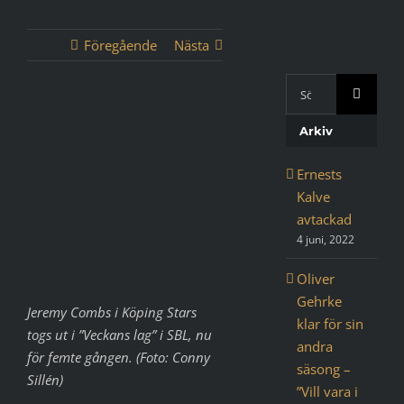
Föregående
Nästa
Sök
med
Visa
Google:
Arkiv
större
bild
Ernests
Kalve
avtackad
4 juni, 2022
Oliver
Gehrke
Jeremy Combs i Köping Stars
klar för sin
togs ut i ”Veckans lag” i SBL, nu
andra
för femte gången. (Foto: Conny
säsong –
Sillén)
”Vill vara i