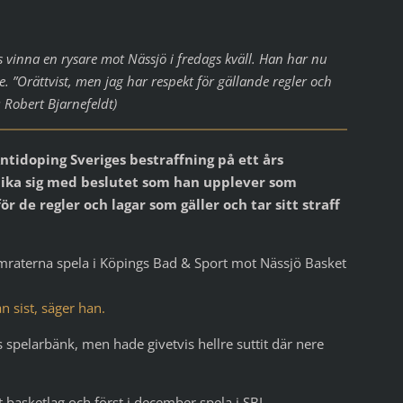
s vinna en rysare mot Nässjö i fredags kväll. Han har nu
. ”Orättvist, men jag har respekt för gällande regler och
o: Robert Bjarnefeldt)
ntidoping Sveriges bestraffning på ett års
rlika sig med beslutet som han upplever som
ör de regler och lagar som gäller och tar sitt straff
kamraterna spela i Köpings Bad & Sport mot Nässjö Basket
n sist, säger han.
s spelarbänk, men hade givetvis hellre suttit där nere
tt basketlag och först i december spela i SBL.