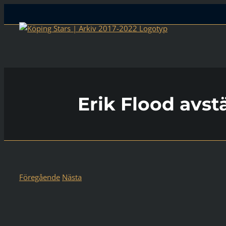
Skip
to
content
Erik Flood avstä
Föregående
Nästa
Visa
större
bild