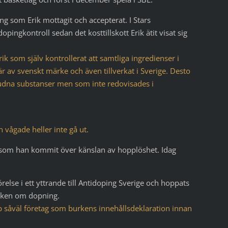
 som Erik mottagit och accepterat. I Stars
ngkontroll sedan det kosttillskott Erik ätit visat sig
ik som själv kontrollerat att samtliga ingredienser i
är av svenskt märke och även tillverkat i Sverige. Desto
bjudna substanser men som inte redovisades i
 vågade heller inte gå ut.
n som han kommit över känslan av hopplöshet. Idag
lse i ett yttrande till Antidoping Sverige och hoppats
tanken om dopning.
pp såväl företag som burkens innehållsdeklaration innan