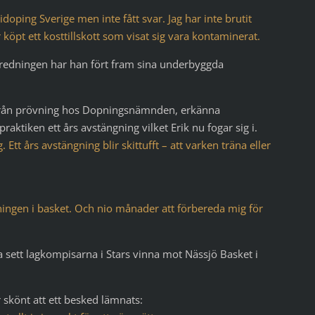
tidoping Sverige men inte fått svar. Jag har inte brutit
 köpt ett kosttillskott som visat sig vara kontaminerat.
utredningen har han fört fram sina underbyggda
tå från prövning hos Dopningsnämnden, erkänna
aktiken ett års avstängning vilket Erik nu fogar sig i.
Ett års avstängning blir skittufft – att varken träna eller
äningen i basket. Och nio månader att förbereda mig för
ha sett lagkompisarna i Stars vinna mot Nässjö Basket i
r skönt att ett besked lämnats: