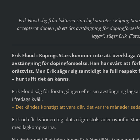
Erik Flood såg från läktaren sina lagkamrater i Köping Star
accepterat domen på ett års avstängning för dopingförseelse
lagar”, säger Erik. (Fot
Erik Flood i Köpings Stars kommer inte att överklaga A
avstängning för dopingförseelse.
Han har svårt att fö
orättvist. Men Erik säger sig samtidigt ha full respekt f
– hur tufft det än känns.
Erik Flood såg för första gången efter sin avstängning lag
i fredags kväll.
– Det kändes konstigt att vara där, det var tre månader seda
Erik och flickvännen tog plats några stolsrader ovanför Star
med lagkompisarna.
Nu dröjer det till oktober innan Erik åter tillåts träna med e