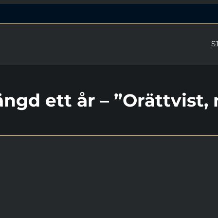
S
ngd ett år – ”Orättvist,