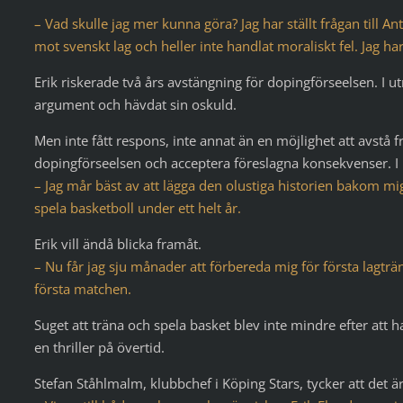
– Vad skulle jag mer kunna göra? Jag har ställt frågan till An
mot svenskt lag och heller inte handlat moraliskt fel. Jag har
Erik riskerade två års avstängning för dopingförseelsen. I 
argument och hävdat sin oskuld.
Men inte fått respons, inte annat än en möjlighet att avs
dopingförseelsen och acceptera föreslagna konsekvenser. I pr
– Jag mår bäst av att lägga den olustiga historien bakom mig. 
spela basketboll under ett helt år.
Erik vill ändå blicka framåt.
– Nu får jag sju månader att förbereda mig för första lagtr
första matchen.
Suget att träna och spela basket blev inte mindre efter att 
en thriller på övertid.
Stefan Ståhlmalm, klubbchef i Köping Stars, tycker att det ä