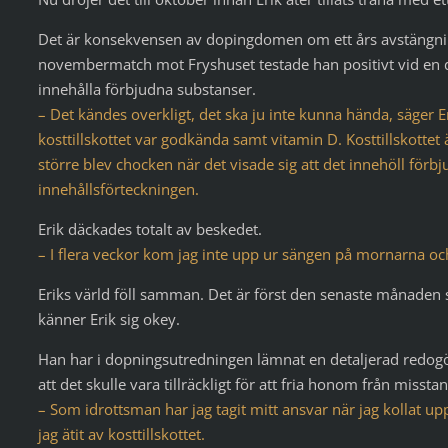
Det är konsekvensen av dopingdomen om ett års avstängning
novembermatch mot Fryshuset testade han positivt vid en dopi
innehålla förbjudna substanser.
– Det kändes overkligt, det ska ju inte kunna hända, säger Er
kosttillskottet var godkända samt vitamin D. Kosttillskottet 
större blev chocken när det visade sig att det innehöll för
innehållsförteckningen.
Erik däckades totalt av beskedet.
– I flera veckor kom jag inte upp ur sängen på mornarna och
Eriks värld föll samman. Det är först den senaste månade
känner Erik sig okey.
Han har i dopningsutredningen lämnat en detaljerad redogöre
att det skulle vara tillräckligt för att fria honom från miss
– Som idrottsman har jag tagit mitt ansvar när jag kollat u
jag ätit av kosttillskottet.