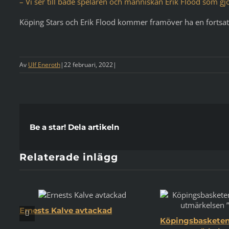
– Vi ser till både spelaren och människan Erik Flood som gjort
Köping Stars och Erik Flood kommer framöver ha en fortsa
Av
Ulf Eneroth
|
22 februari, 2022
|
Be a star! Dela artikeln
Relaterade inlägg
Ernests Kalve avtackad
Köpingsbasketen 