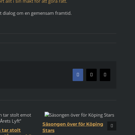
 allt i sin makt för att göra rätt.
tt dialog om en gemensam framtid.
Facebook
X
E-
post
Säsongen över för Köping
tar stolt
Stars