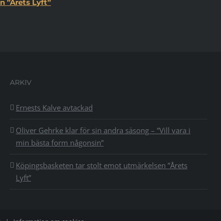
 ”Årets Lyft”
ARKIV
Ernests Kalve avtackad
Oliver Gehrke klar för sin andra säsong – ”Vill vara i
min bästa form någonsin”
Köpingsbasketen tar stolt emot utmärkelsen ”Årets
Lyft”