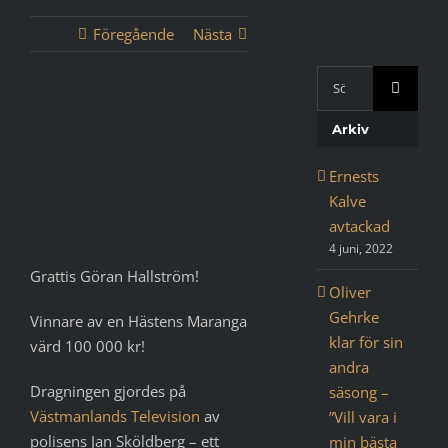
Föregående
Nästa
Sök
med
Visa
Google:
Arkiv
större
bild
Ernests
Kalve
avtackad
4 juni, 2022
Grattis Göran Hallström!
Oliver
Gehrke
Vinnare av en Hästens Maranga
klar för sin
värd 100 000 kr!
andra
Dragningen gjordes på
säsong –
Västmanlands Television
av
”Vill vara i
polisens Jan Sköldberg – ett
min bästa