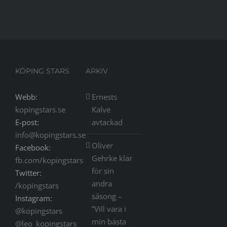
KÖPING STARS
ARKIV
Webb:
Ernests
kopingstars.se
Kalve
E-post:
avtackad
info@kopingstars.se
Oliver
Facebook:
Gehrke klar
fb.com/kopingstars
för sin
Twitter:
andra
/kopingstars
säsong –
Instagram:
”Vill vara i
@kopingstars
min bästa
@leo_kopingstars