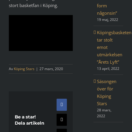
stort basketfan i Köping.
form
någonsin”
19 maj, 2022
Köpingsbasketen
tar stolt
emot
utmärkelsen
”Årets Lyft”
13 april, 2022
Av
Köping Stars
|
27 mars, 2020
Säsongen
över för
Köping
Stars
Facebook
28 mars,
2022
Be a star!
X
Dela artikeln