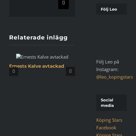
E-
post
Följ Leo
Relaterade inlägg
Följ Leo på
Ernests Kalve avtackad
Instagram:
Köpingsbasketen tar 
@leo_kopingstars
emot utmärkelsen ”År
Lyft”
Social
media
Köping Stars
Facebook
Köping Stars