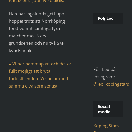
Panagiotis ”Jotti” Nikolaidis.
Han har ingalunda gett upp
Följ Leo
hoppet trots att Norrköping
först vunnit samtliga fyra
matcher mot Stars i
grundserien och nu två SM-
kvartsfinaler.
– Vi har hemmaplan och det är
Följ Leo på
fullt möjligt att bryta
Instagram:
förlusttrenden. Vi spelar med
@leo_kopingstars
samma elva som senast.
Social
media
Köping Stars