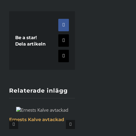
Facebook
Be a star!
X
Dela artikeln
E-
post
Relaterade inlägg
Ernests Kalve avtackad
Köpingsbasketen tar 
emot utmärkelsen ”År