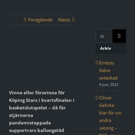
Föregående
Nästa
Sök
med
Visa
Google:
Arkiv
större
bild
Ernests
Kalve
avtackad
4 juni, 2022
Vinna eller försvinna för
Oliver
Köping Stars i kvartsfinalen i
Gehrke
basketslutspelet – då får
klar för sin
stjärnorna
andra
pandemistoppade
säsong –
supportrars ballongstöd