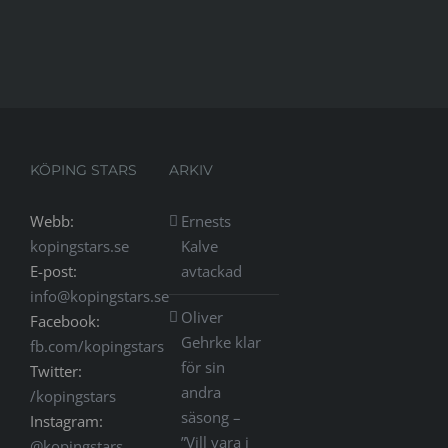
Lyft”
KÖPING STARS
ARKIV
Webb:
Ernests
kopingstars.se
Kalve
E-post:
avtackad
info@kopingstars.se
Oliver
Facebook:
Gehrke klar
fb.com/kopingstars
för sin
Twitter:
andra
/kopingstars
säsong –
Instagram:
”Vill vara i
@kopingstars