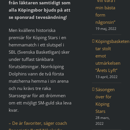
”Vill vara i
från läktaren samtidigt som
min bästa
alla Köpingsbor bjuds på att
form
se sponsrad tevesändning!
någonsin”
19 maj, 2022
Men kvällens historiska
premiär för Köping Stars i en
Köpingsbasketen
hemmamatch i ett slutspel i
tar stolt
SBL (Svenska Basketligan) sker
emot
under tuffast tänkbara
utmärkelsen
förutsättningar. Norrköping
”Årets Lyft”
Dolphins vann de två första
13 april, 2022
matcherna hemma i sin arena
och nu krävs tre raka
Säsongen
Starssegrar för att drömmen
över för
om ett möjligt SM-guld ska leva
Köping
kvar.
Stars
28 mars,
– De är favoriter, säger coach
2022