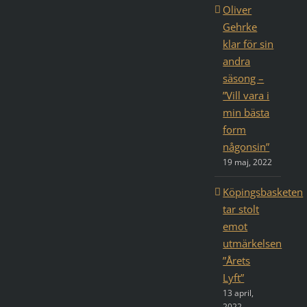
Oliver
Gehrke
klar för sin
andra
säsong –
”Vill vara i
min bästa
form
någonsin”
19 maj, 2022
Köpingsbasketen
tar stolt
emot
utmärkelsen
”Årets
Lyft”
13 april,
2022