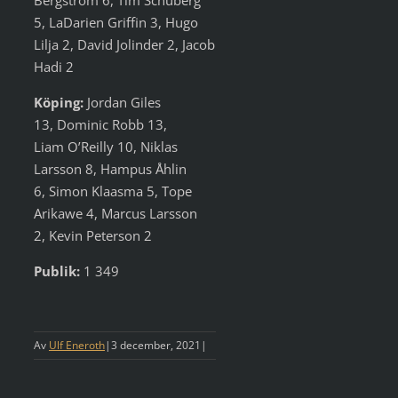
Bergström 6, Tim Schüberg
5, LaDarien Griffin 3, Hugo
Lilja 2, David Jolinder 2, Jacob
Hadi 2
Köping:
Jordan Giles
13, Dominic Robb 13,
Liam O’Reilly 10, Niklas
Larsson 8, Hampus Åhlin
6, Simon Klaasma 5, Tope
Arikawe 4, Marcus Larsson
2, Kevin Peterson 2
Publik:
1 349
Av
Ulf Eneroth
|
3 december, 2021
|