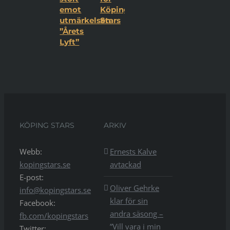
emot
Köping
utmärkelsen
Stars
”Årets
Lyft”
KÖPING STARS
ARKIV
Webb:
Ernests Kalve
kopingstars.se
avtackad
E-post:
Oliver Gehrke
info@kopingstars.se
klar för sin
Facebook:
andra säsong –
fb.com/kopingstars
”Vill vara i min
Twitter: