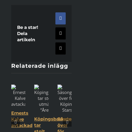
Facebook
Be a star!
Dela
X
artikeln
E-
post
Relaterade inlägg
Ernests
Köpingsbasketen
Säsongen
Kalve
tar
över
avtackad
stolt
för