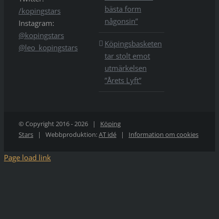
bästa form
/kopingstars
någonsin”
Instagram:
@kopingstars
Köpingsbasketen
@leo_kopingstars
tar stolt emot
utmärkelsen
”Årets Lyft”
© Copyright 2016 -
2026 |
Köping
Stars
| Webbproduktion:
AT idé
|
Information om cookies
Page load link