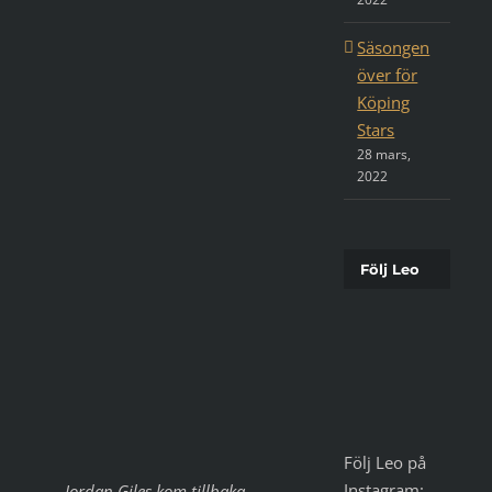
Säsongen
över för
Köping
Stars
28 mars,
2022
Följ Leo
Följ Leo på
Instagram:
Jordan Giles kom tillbaka