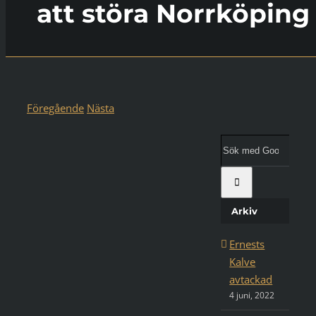
att störa Norrköping
Föregående
Nästa
Visa
större
Sök
bild
med
Google:
Arkiv
Ernests
Kalve
avtackad
4 juni, 2022