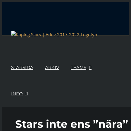
Skip
to
content
STARSIDA
ARKIV
TEAMS
INFO
Stars inte ens ”nära”