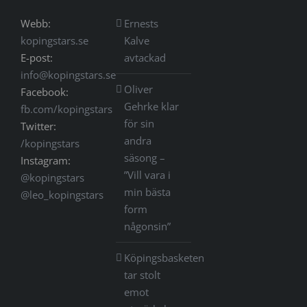
Webb:
Ernests
kopingstars.se
Kalve
E-post:
avtackad
info@kopingstars.se
Oliver
Facebook:
Gehrke klar
fb.com/kopingstars
för sin
Twitter:
andra
/kopingstars
säsong –
Instagram:
”Vill vara i
@kopingstars
min bästa
@leo_kopingstars
form
någonsin”
Köpingsbasketen
tar stolt
emot