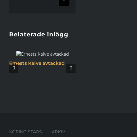
E-
post
Relaterade inlägg
Ernests Kalve avtackad
Köpingsbasketen tar 
emot utmärkelsen ”År
Lyft”
KÖPING STARS
ARKIV