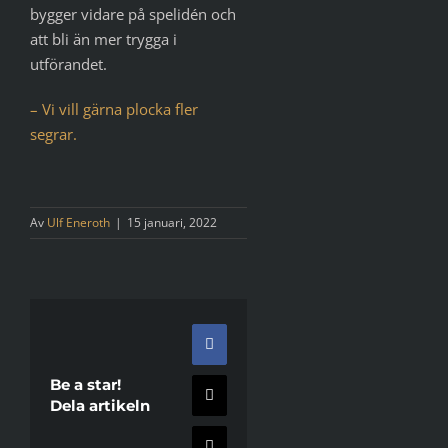
bygger vidare på spelidén och
att bli än mer trygga i
utförandet.
– Vi vill gärna plocka fler
segrar.
Av
Ulf Eneroth
|
15 januari, 2022
Facebook
Be a star!
X
Dela artikeln