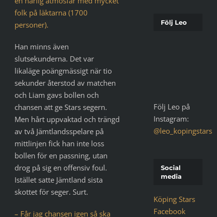
en härlig atmosfär med mycket
folk på läktarna (1700
Följ Leo
personer).
Han minns även
slutsekunderna. Det var
likaläge poängmässigt när tio
sekunder återstod av matchen
och Liam gavs bollen och
Följ Leo på
chansen att ge Stars segern.
Instagram:
Men hårt uppvaktad och trängd
@leo_kopingstars
av två Jämtlandsspelare på
mittlinjen fick han inte loss
bollen för en passning, utan
drog på sig en offensiv foul.
Social
media
Istället satte Jämtland sista
skottet för seger. Surt.
Köping Stars
Facebook
– Får jag chansen igen så ska