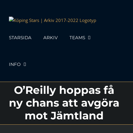
Skip
to
content
STARSIDA
ARKIV
TEAMS
INFO
O’Reilly hoppas få
ny chans att avgöra
mot Jämtland