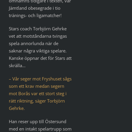
omnämns tidigare i texten, var
Jämtland obesegrade i tio
tränings- och ligamatcher!
Stars coach Torbjörn Gehrke
vet att motståndarna tvingas
spela annorlunda när de
saknar några viktiga spelare.
Kanske öppnar det för Stars att
skrälla…
– Vår seger mot Fryshuset sågs
som ett krav medan segern
mot Borås var ett stort steg i
rätt riktning, säger Torbjörn
Gehrke.
Han reser upp till Östersund
med en intakt spelartrupp som