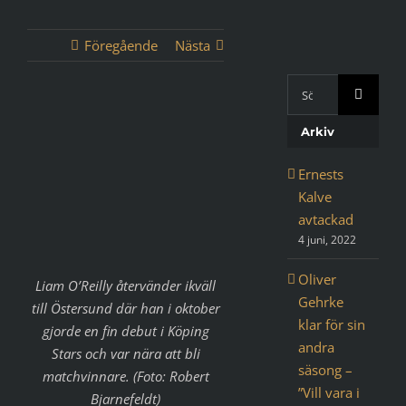
Föregående
Nästa
Sök
med
Visa
Google:
Arkiv
större
bild
Ernests
Kalve
avtackad
4 juni, 2022
Oliver
Liam O’Reilly återvänder ikväll
Gehrke
till Östersund där han i oktober
klar för sin
gjorde en fin debut i Köping
andra
Stars och var nära att bli
säsong –
matchvinnare. (Foto: Robert
”Vill vara i
Bjarnefeldt)