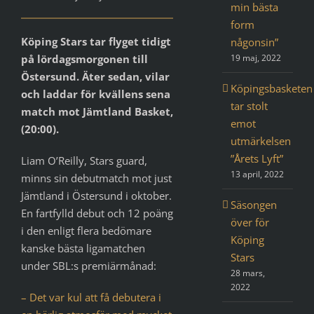
min bästa
form
Köping Stars tar flyget tidigt
någonsin”
på lördagsmorgonen till
19 maj, 2022
Östersund. Äter sedan, vilar
Köpingsbasketen
och laddar för kvällens sena
tar stolt
match mot Jämtland Basket,
emot
(20:00).
utmärkelsen
”Årets Lyft”
Liam O’Reilly, Stars guard,
13 april, 2022
minns sin debutmatch mot just
Jämtland i Östersund i oktober.
Säsongen
En fartfylld debut och 12 poäng
över för
i den enligt flera bedömare
Köping
kanske bästa ligamatchen
Stars
under SBL:s premiärmånad:
28 mars,
2022
– Det var kul att få debutera i