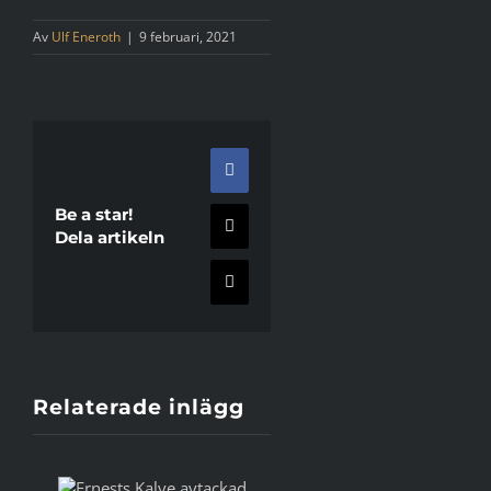
Av
Ulf Eneroth
|
9 februari, 2021
Facebook
Be a star!
X
Dela artikeln
E-
post
Relaterade inlägg