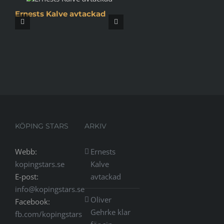
Ernests Kalve avtackad
Köpingsbasketen tar 
emot utmärkelsen ”År
Lyft”
KÖPING STARS
ARKIV
Webb:
Ernests
kopingstars.se
Kalve
E-post:
avtackad
info@kopingstars.se
Oliver
Facebook:
Gehrke klar
fb.com/kopingstars