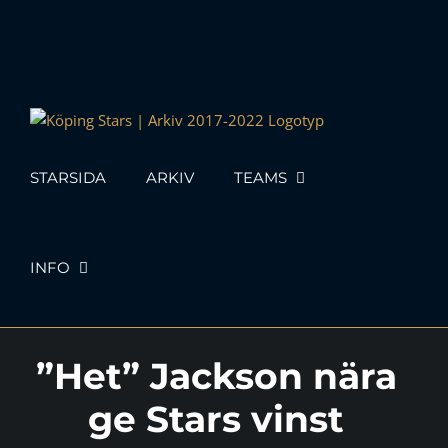
Skip
to
content
STARSIDA
ARKIV
TEAMS
INFO
”Het” Jackson nära
ge Stars vinst