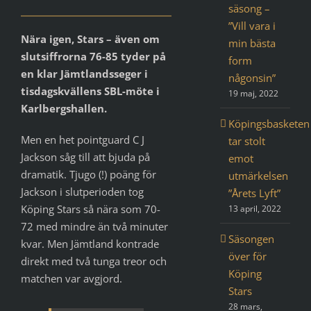
säsong –
”Vill vara i
Nära igen, Stars – även om
min bästa
slutsiffrorna 76-85 tyder på
form
en klar Jämtlandsseger i
någonsin”
tisdagskvällens SBL-möte i
19 maj, 2022
Karlbergshallen.
Köpingsbasketen
Men en het pointguard C J
tar stolt
Jackson såg till att bjuda på
emot
dramatik. Tjugo (!) poäng för
utmärkelsen
Jackson i slutperioden tog
”Årets Lyft”
Köping Stars så nära som 70-
13 april, 2022
72 med mindre än två minuter
Säsongen
kvar. Men Jämtland kontrade
över för
direkt med två tunga treor och
Köping
matchen var avgjord.
Stars
28 mars,