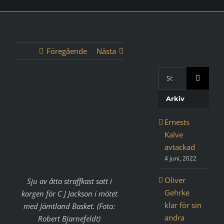
Föregående
Nästa
Sök
med
Visa
Google:
Arkiv
större
bild
Ernests
Kalve
avtackad
4 juni, 2022
Oliver
Sju av åtta straffkast satt i
Gehrke
korgen för C J Jackson i mötet
klar för sin
med Jämtland Basket. (Foto:
andra
Robert Bjarnefeldt)