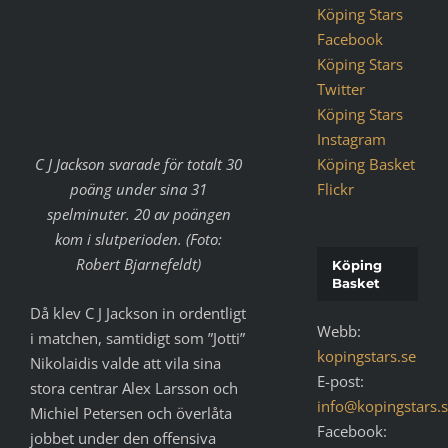
Köping Stars
Facebook
Köping Stars
Twitter
Köping Stars
Instagram
C J Jackson svarade för totalt 30
Köping Basket
poäng under sina 31
Flickr
spelminuter. 20 av poängen
kom i slutperioden. (Foto:
Robert Bjarnefeldt)
Köping
Basket
Då klev C J Jackson in ordentligt
Webb:
i matchen, samtidigt som ”Jotti”
kopingstars.se
Nikolaidis valde att vila sina
E-post:
stora centrar Alex Larsson och
info@kopingstars.
Michiel Petersen och överlåta
Facebook:
jobbet under den offensiva