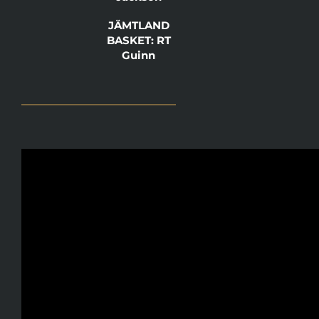
JÄMTLAND
BASKET: RT
Guinn