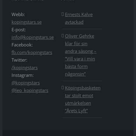
Webb:
Ernests Kalve
kopingstars.se
avtackad
E-post:
Oliver Gehrke
info@kopingstars.se
klar för sin
Facebook:
andra säsong –
fb.com/kopingstars
”Vill vara i min
Twitter:
bästa form
/kopingstars
någonsin”
Instagram:
@kopingstars
Köpingsbasketen
@leo_kopingstars
tar stolt emot
utmärkelsen
”Årets Lyft”