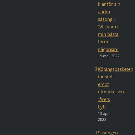
klar för sin
andra
säsong –
”Vill vara i
min bästa
form
någonsin”
19 maj, 2022
Köpingsbasketen
tar stolt
emot
utmärkelsen
”Årets
Lyft”
13 april,
2022
Säsongen