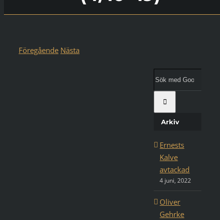
Föregående
Nästa
Visa
större
Sök
bild
med
Google:
Arkiv
Ernests
Kalve
avtackad
4 juni, 2022
Oliver
Gehrke