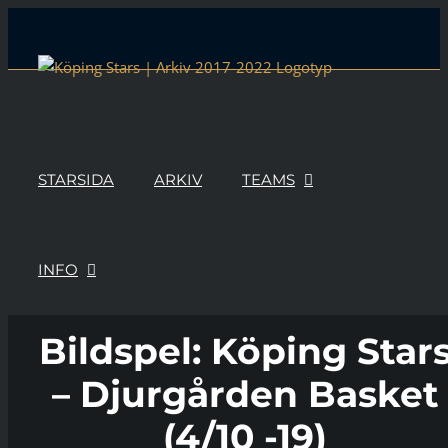
Skip
to
content
STARSIDA
ARKIV
TEAMS
INFO
Bildspel: Köping Star
– Djurgården Basket
(4/10 -19)