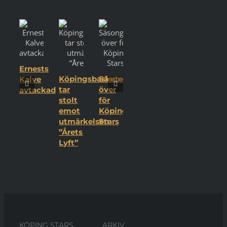
Ernests
Köpingsbasketen
Säsongen
Kalve
tar
över
avtackad
stolt
för
emot
Köping
utmärkelsen
Stars
”Årets
Lyft”
KÖPING STARS
ARKIV