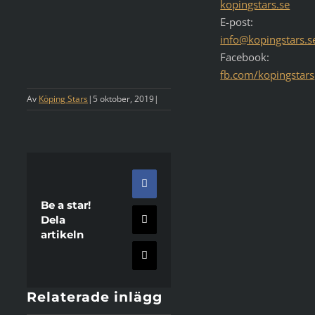
kopingstars.se
E-post:
info@kopingstars.s
Facebook:
fb.com/kopingstars
Av
Köping Stars
|
5 oktober, 2019
|
Facebook
Be a star!
Dela
X
artikeln
E-
post
Relaterade inlägg