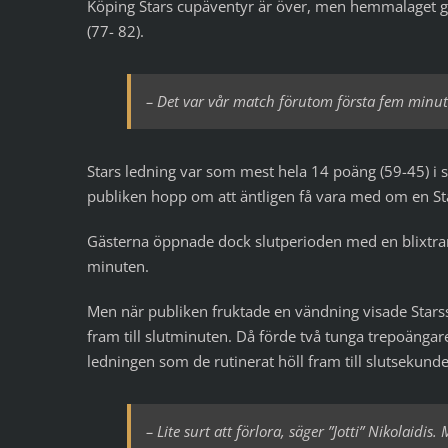
Köping Stars cupäventyr är över, men hemmalaget ga
(77- 82).
– Det var vår match förutom första fem minute
Stars ledning var som mest hela 14 poäng (59-45) i sl
publiken hopp om att äntligen få vara med om en Sta
Gästerna öppnade dock slutperioden med en blixtra
minuten.
Men när publiken fruktade en vändning visade Starssp
fram till slutminuten. Då förde två tunga trepoängar
ledningen som de rutinerat höll fram till slutsekund
– Lite surt att förlora, säger ”Jotti” Nikolaidis.