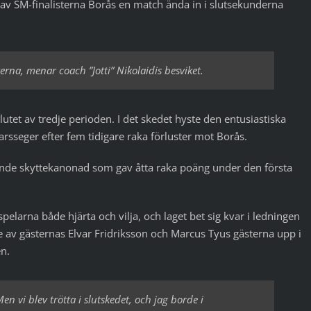
v SM-finalisterna Borås en match ända in i slutsekunderna
rna, menar coach ”Jotti” Nikolaidis besviket.
utet av tredje perioden. I det skedet hyste den entusiastiska
rsseger efter fem tidigare raka förluster mot Borås.
nde skyttekanonad som gav åtta raka poäng under den första
elarna både hjärta och vilja, och laget bet sig kvar i ledningen
e av gästernas Elvar Fridriksson och Marcus Tyus gästerna upp i
en.
 Men vi blev trötta i slutskedet, och jag borde i