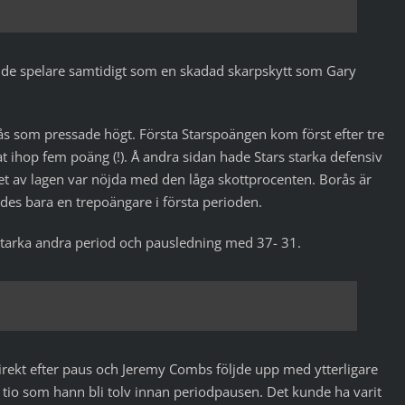
ande spelare samtidigt som en skadad skarpskytt som Gary
ås som pressade högt. Första Starspoängen kom först efter tre
t ihop fem poäng (!). Å andra sidan hade Stars starka defensiv
nget av lagen var nöjda med den låga skottprocenten. Borås är
rades bara en trepoängare i första perioden.
 starka andra period och pausledning med 37- 31.
irekt efter paus och Jeremy Combs följde upp med ytterligare
d tio som hann bli tolv innan periodpausen. Det kunde ha varit