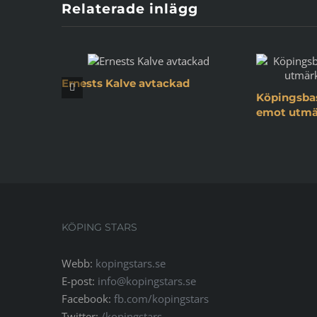
Relaterade inlägg
Ernests Kalve avtackad
Köpingsbas
emot utmär
KÖPING STARS
Webb:
kopingstars.se
E-post:
info@kopingstars.se
Facebook:
fb.com/kopingstars
Twitter:
/kopingstars