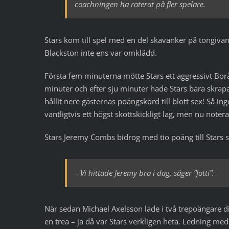
coachningen ha roterat på fler spelare.
Stars kom till spel med en del skavanker på tongiv
Blackston inte ens var omklädd.
Första fem minuterna mötte Stars ett aggressivt Bor
minuter och efter sju minuter hade Stars bara skrapa
hållit nere gästernas poängskörd till blott sex! Så i
vantligtvis ett högst skottskickligt lag, men nu note
Stars Jeremy Combs bidrog med tio poäng till Stars
– Vi hittade Jeremy bra i dag, säger ”Jotti”.
När sedan Michael Axelsson lade i två trepoängare d
en trea – ja då var Stars verkligen heta. Ledning me