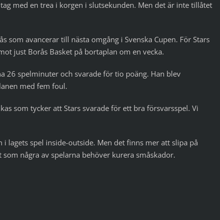
g med en trea i korgen i slutsekunden. Men det är inte tillåtet
orås som avancerar till nästa omgång i Svenska Cupen. För Stars
n mot just Borås Basket på bortaplan om en vecka.
ina 26 spelminuter och svarade för tio poäng. Han blev
lanen med fem foul.
ukas som tycker att Stars svarade för ett bra försvarsspel. Vi
 i lagets spel inside-outside. Men det finns mer att slipa på
igt som några av spelarna behöver kurera småskador.