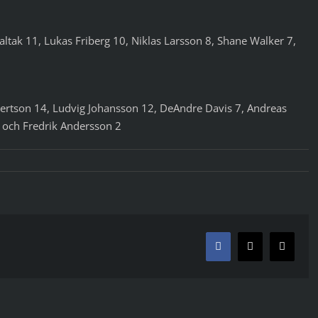
ltak 11, Lukas Friberg 10, Niklas Larsson 8, Shane Walker 7,
bertson 14, Ludvig Johansson 12, DeAndre Davis 7, Andreas
 och Fredrik Andersson 2
Facebook
X
E-
post