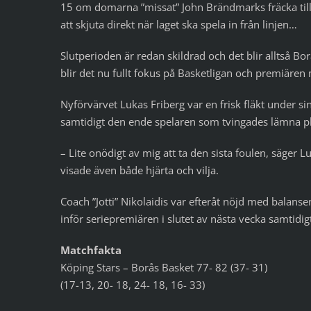
15 om domarna ”missat” John Brändmarks fräcka tillta
att skjuta direkt när laget ska spela in från linjen…
Slutperioden är redan skildrad och det blir alltså B
blir det nu fullt fokus på Basketligan och premiäre
Nyförvärvet Lukas Friberg var en frisk fläkt under s
samtidigt den ende spelaren som tvingades lämna p
– Lite onödigt av mig att ta den sista foulen, säger L
visade även både hjärta och vilja.
Coach ”Jotti” Nikolaidis var efteråt nöjd med balansen
inför seriepremiären i slutet av nästa vecka samtid
Matchfakta
Köping Stars – Borås Basket 77- 82 (37- 31)
(17-13, 20- 18, 24- 18, 16- 33)