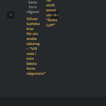
tar
stolt
emot
utmärkelsen
Oliver
”Årets
Gehrke
Lyft”
klar
för sin
andra
säsong
– ”Vill
vara i
min
bästa
form
någonsin”