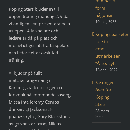
min bästa
form
Köping Stars bjuder in till
någonsin”
öppen träning måndag 2/9 då
19 maj, 2022
vi äntligen kan presentera hela
truppen. Alla spelare och
Köpingsbasketen
ledare är då på plats och
tar stolt
möjlighet ges att träffa spelare
emot
och ledare efter avslutad
utmärkelsen
träning.
”Årets Lyft”
13 april, 2022
Vi bjuder på fullt
matcharrangemang i
Säsongen
Karlbergshallen och ger en
över för
försmak på kommande säsong!
Köping
Missa inte Jeremy Combs
Stars
dunkar, CJ Jacksons 3-
28 mars,
poängsskytte, Gary Blackstons
2022
aviga vänster hand, Niklas