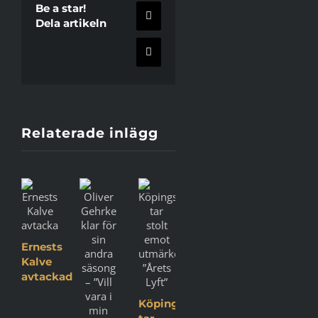
Be a star!
X
Dela artikeln
E-
post
Relaterade inlägg
Ernests
Kalve
avtackad
Köpingsbasketen