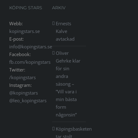
KÖPING STARS
ARKIV
Webb:
Ernests
kopingstars.se
Kalve
E-post:
avtackad
info@kopingstars.se
Oliver
Facebook:
Gehrke klar
fb.com/kopingstars
för sin
Twitter:
andra
/kopingstars
säsong –
Instagram:
”Vill vara i
@kopingstars
min bästa
@leo_kopingstars
form
någonsin”
Köpingsbasketen
tar stolt