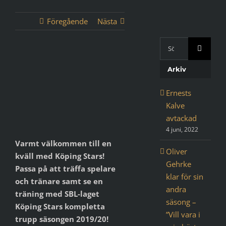
Föregående
Nästa
Sök
med
Visa
Google:
Arkiv
större
bild
Ernests
Kalve
avtackad
4 juni, 2022
Varmt välkommen till en
Oliver
kväll med Köping Stars!
Gehrke
Passa på att träffa spelare
klar för sin
och tränare samt se en
andra
träning med SBL-laget
säsong –
Köping Stars kompletta
”Vill vara i
trupp säsongen 2019/20!