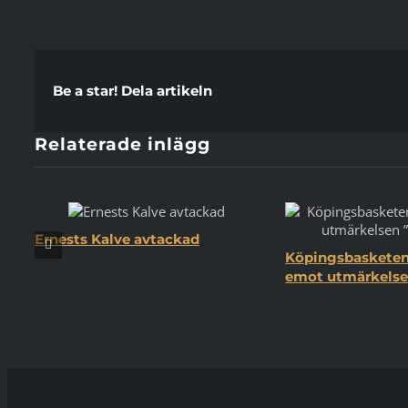
Be a star! Dela artikeln
Relaterade inlägg
Ernests Kalve avtackad
Köpingsbasketen 
emot utmärkelsen