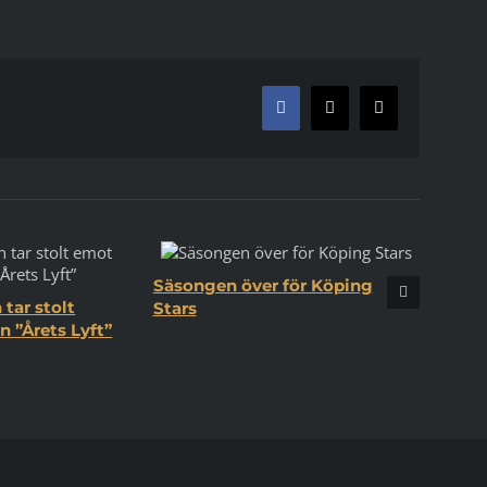
Facebook
X
E-
post
Säsongen över för Köping
tar stolt
Stars
 ”Årets Lyft”