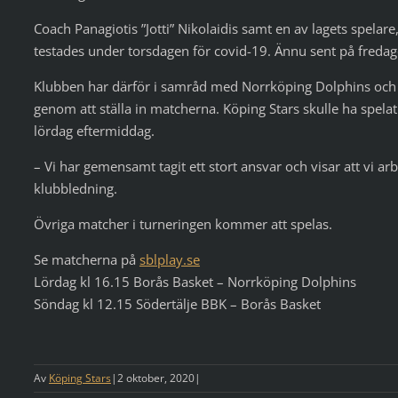
Coach Panagiotis ”Jotti” Nikolaidis samt en av lagets spelar
testades under torsdagen för covid-19. Ännu sent på freda
Klubben har därför i samråd med Norrköping Dolphins och Söd
genom att ställa in matcherna. Köping Stars skulle ha spel
lördag eftermiddag.
– Vi har gemensamt tagit ett stort ansvar och visar att vi ar
klubbledning.
Övriga matcher i turneringen kommer att spelas.
Se matcherna på
sblplay.se
Lördag kl 16.15 Borås Basket – Norrköping Dolphins
Söndag kl 12.15 Södertälje BBK – Borås Basket
Av
Köping Stars
|
2 oktober, 2020
|