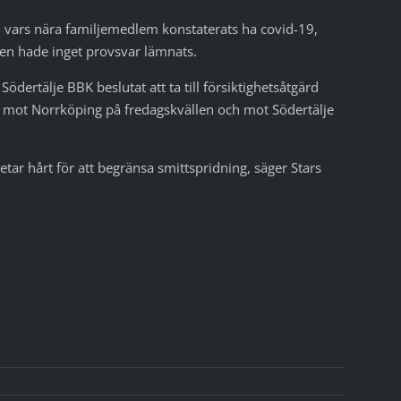
e, vars nära familjemedlem konstaterats ha covid-19,
gen hade inget provsvar lämnats.
ertälje BBK beslutat att ta till försiktighetsåtgärd
at mot Norrköping på fredagskvällen och mot Södertälje
betar hårt för att begränsa smittspridning, säger Stars